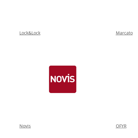
Lock&Lock
Marcato
Novis
OFYR