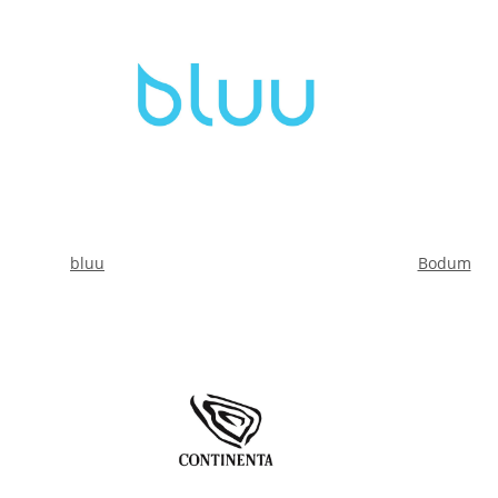
bluu
Bodum