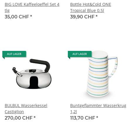
BIG LOVE Kaffeeloeffel Set 4
Bottle Hot&Cold ONE
tlg
Tropical Blue 0.5l
35,00 CHF
*
39,90 CHF
*
AUF LAGER
AUF LAGER
BULBUL Wasserkessel
Buntgeflammter Wasserkrug
Castiglion
1,2l
270,00 CHF
*
113,70 CHF
*