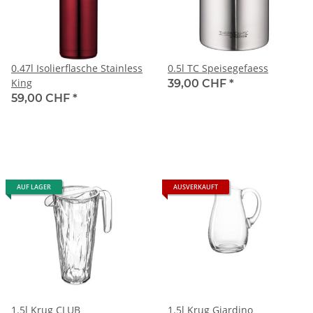
0.47l Isolierflasche Stainless
0.5l TC Speisegefaess
King
39,00 CHF
*
59,00 CHF
*
AUF LAGER
AUSVERKAUFT
1.5l Krug CLUB
1.5l Krug Giardino