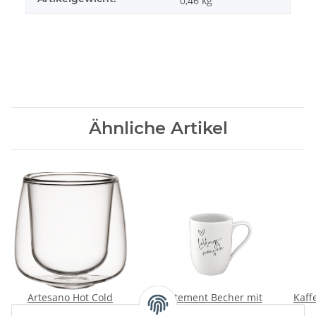
0,46
kg
Ähnliche Artikel
Artesano Hot Cold
Statement Becher mit
Kaff
Espressobecher 2er Set
Henkel