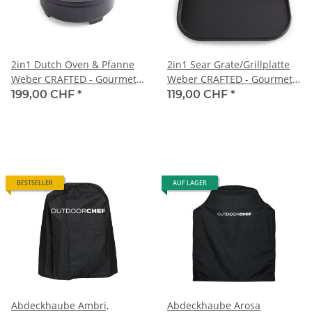
2in1 Dutch Oven & Pfanne
2in1 Sear Grate/Grillplatte
Weber CRAFTED - Gourmet
Weber CRAFTED - Gourmet
BBQ System
BBQ System
199,00 CHF
*
119,00 CHF
*
BESTSELLER
AUF LAGER
Abdeckhaube Ambri,
Abdeckhaube Arosa