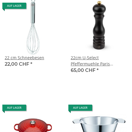
AUF LAGER
22 cm Schneebesen
22cm U-Select
Pfeffermuehle Paris
22,00 CHF
*
Schokolade
65,00 CHF
*
AUF LAGER
AUF LAGER