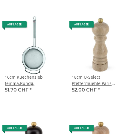
AUF LAGER
AUF LAGER
16cm Kuechensieb
18cm U-Select
feinma.Rundg.
Pfeffermuehle Paris
Naturhell
51,70 CHF
*
52,00 CHF
*
AUF LAGER
AUF LAGER