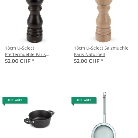
18cm U-Select
18cm U-Select Salzmuehle
Pfeffermuehle Paris
Paris Naturhell
Schokolade
52,00 CHF
*
52,00 CHF
*
AUF LAGER
AUF LAGER