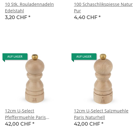
10 Stk. Rouladennadeln
100 Schaschlikspiesse Natur
Edelstahl
Pur
3,20 CHF
*
4,40 CHF
*
AUF LAGER
AUF LAGER
12cm U-Select
12cm U-Select Salzmuehle
Pfeffermuehle Paris
Paris Naturhell
Naturhell
42,00 CHF
*
42,00 CHF
*