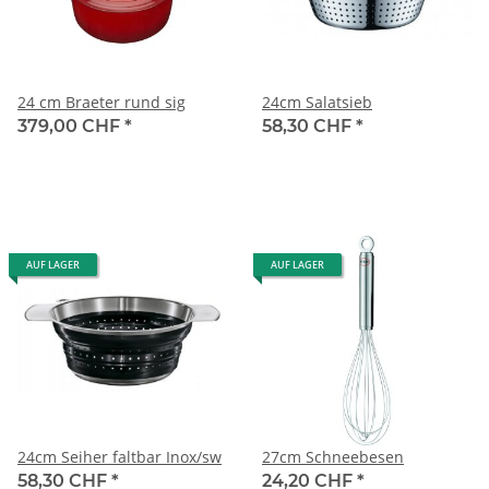
24 cm Braeter rund sig
24cm Salatsieb
379,00 CHF
*
58,30 CHF
*
AUF LAGER
AUF LAGER
24cm Seiher faltbar Inox/sw
27cm Schneebesen
58,30 CHF
*
24,20 CHF
*