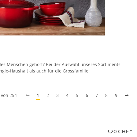
 des Menschen gehört? Bei der Auswahl unseres Sortiments
ngle-Haushalt als auch für die Grossfamilie.
0 von 254
1
2
3
4
5
6
7
8
9
3,20 CHF
*