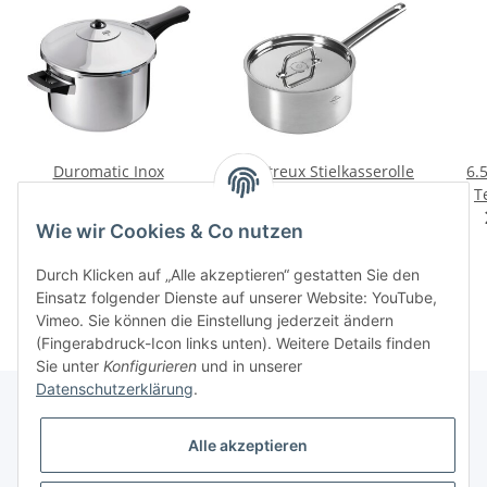
Duromatic Inox
Montreux Stielkasserolle
6.
Stielmodell
m/Deckel
T
219,00 CHF -
99,00 CHF -
Wie wir Cookies & Co nutzen
249,00 CHF
*
129,00 CHF
*
Durch Klicken auf „Alle akzeptieren“ gestatten Sie den
Einsatz folgender Dienste auf unserer Website: YouTube,
Vimeo. Sie können die Einstellung jederzeit ändern
(Fingerabdruck-Icon links unten). Weitere Details finden
Sie unter
Konfigurieren
und in unserer
Datenschutzerklärung
.
Alle akzeptieren
Informationen