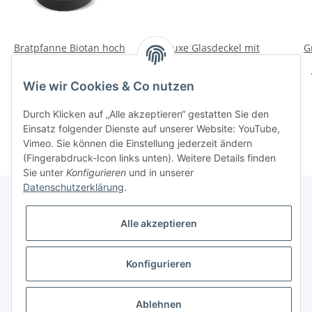
Bratpfanne Biotan hoch
Deluxe Glasdeckel mit
G
Induktion
Edelstahlring
139,00 CHF -
26,50 CHF -
Wie wir Cookies & Co nutzen
179,00 CHF
*
35,50 CHF
*
Durch Klicken auf „Alle akzeptieren“ gestatten Sie den
Einsatz folgender Dienste auf unserer Website: YouTube,
Vimeo. Sie können die Einstellung jederzeit ändern
(Fingerabdruck-Icon links unten). Weitere Details finden
Sie unter
Konfigurieren
und in unserer
Datenschutzerklärung
.
Alle akzeptieren
Informationen
Konfigurieren
Gesetzliche Informationen
* Alle Preise inkl. gesetzlicher USt., zzgl.
Versand
Ablehnen