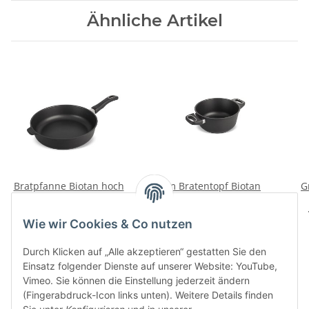
Ähnliche Artikel
Bratpfanne Biotan hoch
20cm Bratentopf Biotan
G
Induktion
Induktion
139,00 CHF -
154,00 CHF
*
Wie wir Cookies & Co nutzen
179,00 CHF
*
Durch Klicken auf „Alle akzeptieren“ gestatten Sie den
Einsatz folgender Dienste auf unserer Website: YouTube,
Vimeo. Sie können die Einstellung jederzeit ändern
(Fingerabdruck-Icon links unten). Weitere Details finden