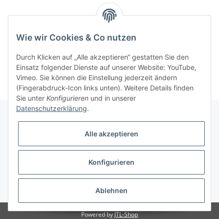
Aroma Pfanne (System
Erweiterung- und
480/570)
Einfuellhilfe Smoke
Wie wir Cookies & Co nutzen
39,90 CHF
*
24,95 CHF
*
Durch Klicken auf „Alle akzeptieren“ gestatten Sie den
Einsatz folgender Dienste auf unserer Website: YouTube,
Vimeo. Sie können die Einstellung jederzeit ändern
(Fingerabdruck-Icon links unten). Weitere Details finden
Sie unter
Konfigurieren
und in unserer
Datenschutzerklärung
.
Alle akzeptieren
Informationen
Konfigurieren
Gesetzliche Informationen
* Alle Preise inkl. gesetzlicher USt., zzgl.
Versand
Ablehnen
Powered by
JTL-Shop