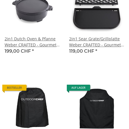
2in1 Dutch Oven & Pfanne
2in1 Sear Grate/Grillplatte
Weber CRAFTED - Gourmet
Weber CRAFTED - Gourmet
BBQ System
BBQ System
199,00 CHF
*
119,00 CHF
*
BESTSELLER
AUF LAGER