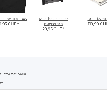
khaube HEAT 345
Muellbeutelhalter
DGS Pizzast
magnetisch
9,95 CHF
*
119,90 C
29,95 CHF
*
e Informationen
tz