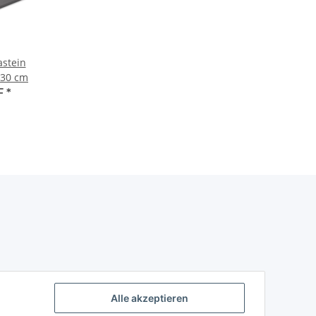
astein
 30 cm
F
*
Alle akzeptieren