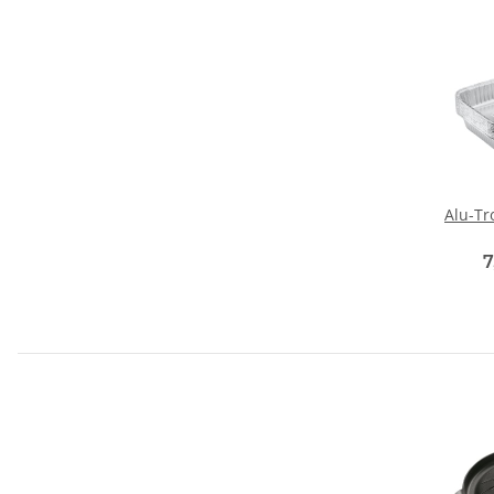
Alu-Tr
7