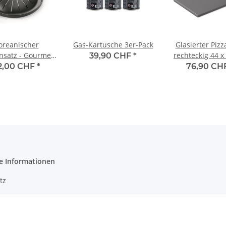
oreanischer
Gas-Kartusche 3er-Pack
Glasierter Pizz
insatz - Gourmet
rechteckig 44 x
39,90 CHF
*
BQ System
2,00 CHF
*
76,90 CH
e Informationen
tz