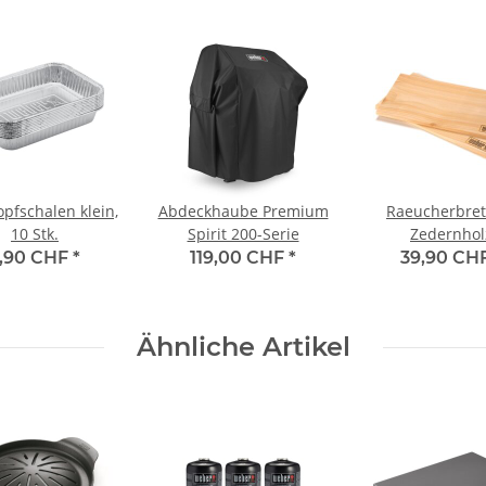
opfschalen klein,
Abdeckhaube Premium
Raeucherbrett
10 Stk.
Spirit 200-Serie
Zedernhol
,90 CHF
*
119,00 CHF
*
39,90 CH
Ähnliche Artikel