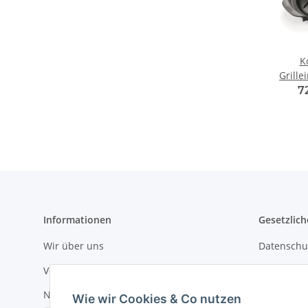
K
Grille
B
7
Informationen
Gesetzlich
Wir über uns
Datenschu
Versandinformationen
AGB
Newsletter
Sitemap
Wie wir Cookies & Co nutzen