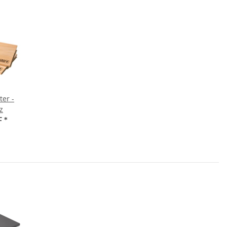
er -
z
F
*