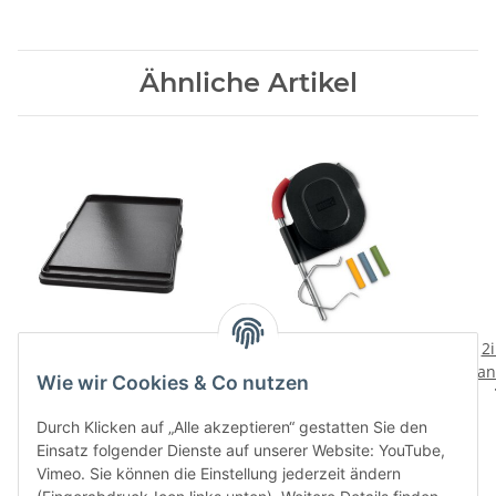
Ähnliche Artikel
Gusseiserne
iGrill Pro Messfuehler
2
Wendeplatte Spirit 300-
Pfa
24,90 CHF
*
Wie wir Cookies & Co nutzen
Serie
- G
139,00 CHF
*
Durch Klicken auf „Alle akzeptieren“ gestatten Sie den
Einsatz folgender Dienste auf unserer Website: YouTube,
Vimeo. Sie können die Einstellung jederzeit ändern