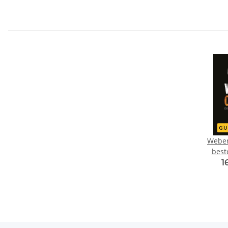
Weber
best
1