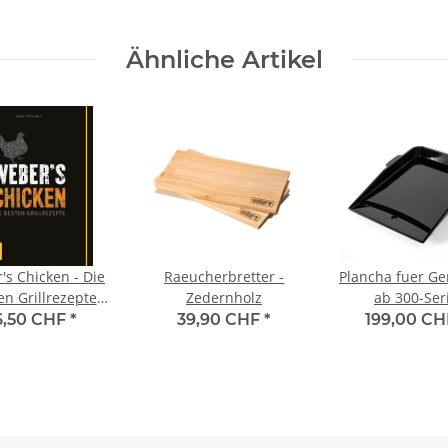
Ähnliche Artikel
's Chicken - Die
Raeucherbretter -
Plancha fuer Gen
en Grillrezepte
Zedernholz
ab 300-Ser
(deutsch)
6,50 CHF
*
39,90 CHF
*
199,00 C