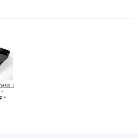
esis II
ie
HF
*