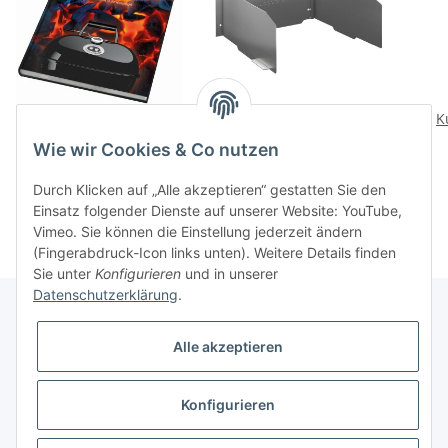
Grillchef Charcoal De
Wind-/Spritzschutz
K
Blazing Zone
29,90 CHF
*
Wie wir Cookies & Co nutzen
39,95 CHF
*
Durch Klicken auf „Alle akzeptieren“ gestatten Sie den
Einsatz folgender Dienste auf unserer Website: YouTube,
Vimeo. Sie können die Einstellung jederzeit ändern
(Fingerabdruck-Icon links unten). Weitere Details finden
Sie unter
Konfigurieren
und in unserer
Datenschutzerklärung
.
Alle akzeptieren
Informationen
Konfigurieren
Gesetzliche Informationen