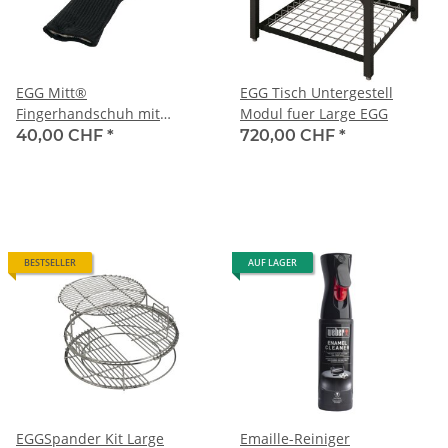
EGG Mitt®
EGG Tisch Untergestell
Fingerhandschuh mit
Modul fuer Large EGG
Aramid Gewebe für heisse
40,00 CHF
*
720,00 CHF
*
Keramikteile
BESTSELLER
AUF LAGER
EGGSpander Kit Large
Emaille-Reiniger