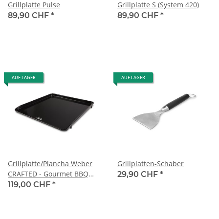
Grillplatte Pulse
Grillplatte S (System 420)
89,90 CHF
*
89,90 CHF
*
AUF LAGER
AUF LAGER
Grillplatte/Plancha Weber
Grillplatten-Schaber
CRAFTED - Gourmet BBQ
29,90 CHF
*
System
119,00 CHF
*