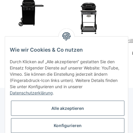
Gas-Kugelgrill DAVOS
Gas-Kugelgrill AMBRI
Gril
570 G Pro
480 G Evo
Wie wir Cookies & Co nutzen
799,00 CHF
*
499,00 CHF
*
Durch Klicken auf „Alle akzeptieren“ gestatten Sie den
Einsatz folgender Dienste auf unserer Website: YouTube,
Vimeo. Sie können die Einstellung jederzeit ändern
(Fingerabdruck-Icon links unten). Weitere Details finden
Sie unter
Konfigurieren
und in unserer
Datenschutzerklärung
.
Alle akzeptieren
Informationen
Konfigurieren
Gesetzliche Informationen