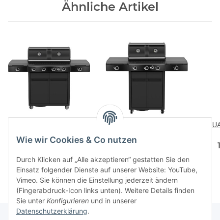
Ähnliche Artikel
Grillstation HEAT X-445
Grillstation HEAT X-345
DUA
RB 50mbar
RB 50mbar
Wie wir Cookies & Co nutzen
1699,00 CHF
*
1399,00 CHF
*
Durch Klicken auf „Alle akzeptieren“ gestatten Sie den
Einsatz folgender Dienste auf unserer Website: YouTube,
Vimeo. Sie können die Einstellung jederzeit ändern
(Fingerabdruck-Icon links unten). Weitere Details finden
Sie unter
Konfigurieren
und in unserer
Datenschutzerklärung
.