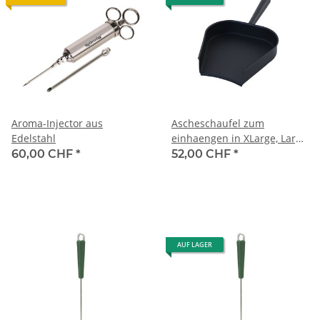
Aroma-Injector aus
Ascheschaufel zum
Edelstahl
einhaengen in XLarge, Large
and Medium EGG
60,00 CHF
*
52,00 CHF
*
AUF LAGER