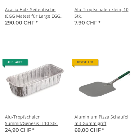
Acacia Holz-Seitentische
Alu-Tropfschalen klein, 10
(EGG Mates) für Large EGG
Stk.
(klappbar)
290,00 CHF
*
7,90 CHF
*
AUF LAGER
BESTSELLER
Alu-Tropfschalen
Aluminium Pizza Schaufel
Summit/Genesis II 10 Stk.
mit Gummigriff
24,90 CHF
*
69,00 CHF
*