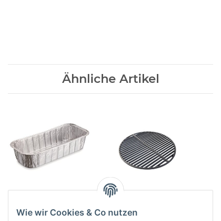
Ähnliche Artikel
Alu-Tropfschalen
Gusseisen - Grillrost
Summit/Genesis II 10
Large EGG 45cm
Wie wir Cookies & Co nutzen
Stk.
24,90 CHF
*
115,00 CHF
*