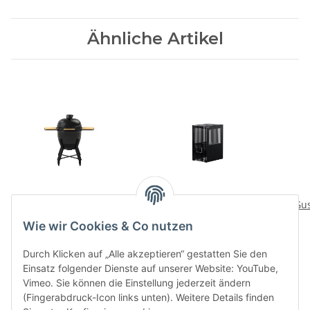
Ähnliche Artikel
EGG 550
Fire Pit
Gus
2499,00 CHF
*
799,00 CHF
*
Wie wir Cookies & Co nutzen
Durch Klicken auf „Alle akzeptieren“ gestatten Sie den
Einsatz folgender Dienste auf unserer Website: YouTube,
Vimeo. Sie können die Einstellung jederzeit ändern
(Fingerabdruck-Icon links unten). Weitere Details finden