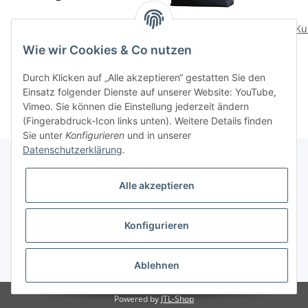
Grill Powder
Aufbewahrungstasche
Ku
Smoke
15,90 CHF
*
Wie wir Cookies & Co nutzen
49,95 CHF
*
Durch Klicken auf „Alle akzeptieren“ gestatten Sie den
Einsatz folgender Dienste auf unserer Website: YouTube,
Vimeo. Sie können die Einstellung jederzeit ändern
(Fingerabdruck-Icon links unten). Weitere Details finden
Sie unter
Konfigurieren
und in unserer
Datenschutzerklärung
.
Alle akzeptieren
Informationen
Konfigurieren
Gesetzliche Informationen
* Alle Preise inkl. gesetzlicher USt., zzgl.
Versand
Ablehnen
Powered by
JTL-Shop