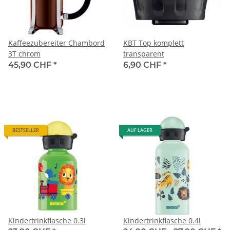
Kaffeezubereiter Chambord
KBT Top komplett
3T chrom
transparent
45,90 CHF
*
6,90 CHF
*
BESTSELLER
AUF LAGER
Kindertrinkflasche 0.3l
Kindertrinkflasche 0.4l