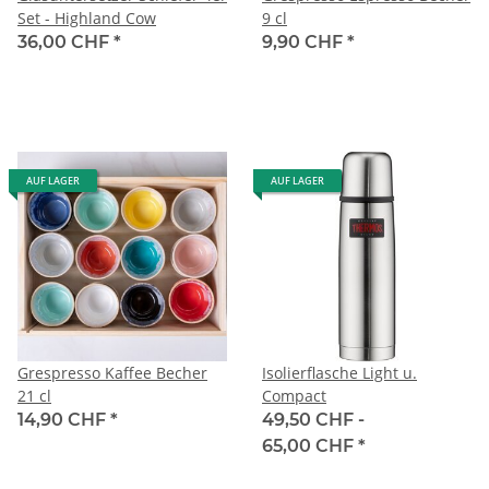
Set - Highland Cow
9 cl
36,00 CHF
*
9,90 CHF
*
AUF LAGER
AUF LAGER
Grespresso Kaffee Becher
Isolierflasche Light u.
21 cl
Compact
14,90 CHF
*
49,50 CHF -
65,00 CHF
*