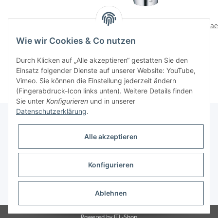
Serviertablett Schiefer
Flaschenkuehler Secco
Kae
mittel - Hirsch
69,00 CHF
*
Wie wir Cookies & Co nutzen
54,00 CHF
*
Durch Klicken auf „Alle akzeptieren“ gestatten Sie den
Einsatz folgender Dienste auf unserer Website: YouTube,
Vimeo. Sie können die Einstellung jederzeit ändern
(Fingerabdruck-Icon links unten). Weitere Details finden
Sie unter
Konfigurieren
und in unserer
Datenschutzerklärung
.
Alle akzeptieren
Informationen
Konfigurieren
Gesetzliche Informationen
* Alle Preise inkl. gesetzlicher USt., zzgl.
Versand
Ablehnen
Powered by
JTL-Shop