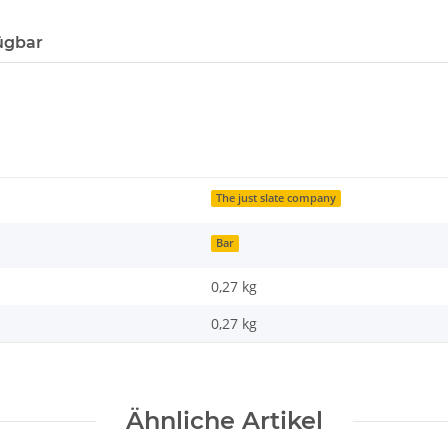
ügbar
The just slate company
Bar
0,27 kg
0,27
kg
Ähnliche Artikel