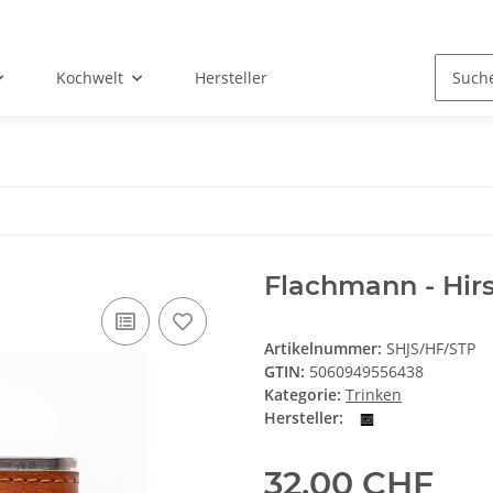
Kochwelt
Hersteller
Flachmann - Hir
Artikelnummer:
SHJS/HF/STP
GTIN:
5060949556438
Kategorie:
Trinken
Hersteller:
32,00 CHF