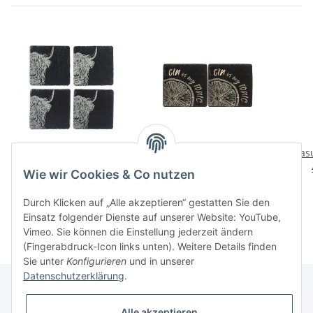
Glasuntersetzer Schiefer
Glasuntersetzer Schiefer
Glas
4er Set - Highland Cow
2er Set - Gin is My tonic
Wie wir Cookies & Co nutzen
36,00 CHF
*
24,00 CHF
*
Durch Klicken auf „Alle akzeptieren“ gestatten Sie den
Einsatz folgender Dienste auf unserer Website: YouTube,
Vimeo. Sie können die Einstellung jederzeit ändern
(Fingerabdruck-Icon links unten). Weitere Details finden
Sie unter
Konfigurieren
und in unserer
Datenschutzerklärung
.
Alle akzeptieren