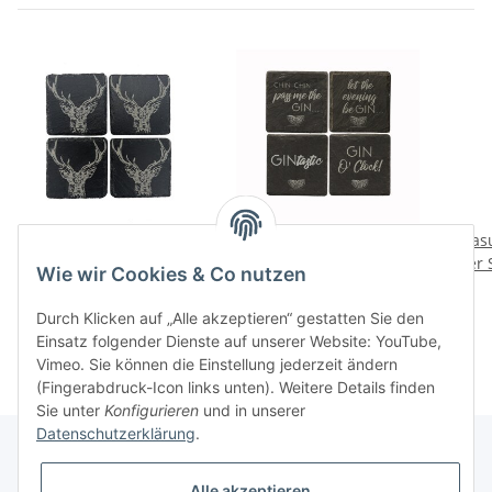
Glasuntersetzer Schiefer
Glasuntersetzer Schiefer
Glas
4er Set - Hirsch
4er Set - Gin
Wie wir Cookies & Co nutzen
36,00 CHF
*
36,00 CHF
*
Durch Klicken auf „Alle akzeptieren“ gestatten Sie den
Einsatz folgender Dienste auf unserer Website: YouTube,
Vimeo. Sie können die Einstellung jederzeit ändern
(Fingerabdruck-Icon links unten). Weitere Details finden
Sie unter
Konfigurieren
und in unserer
Datenschutzerklärung
.
Alle akzeptieren