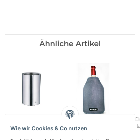
Ähnliche Artikel
Flaschenkuehler Vino
WA-126 Aktiv-
Fl
Weinkuehler grau
E
69,00 CHF
*
Wie wir Cookies & Co nutzen
36,00 CHF
*