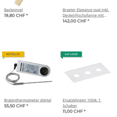
Backpinsel
Braeter Elegance oval inkl.
Deckel/Fischpfanne mit
19,80 CHF
*
Antihaftversiegelung
142,00 CHF
*
BESTSELLER
AUF LAGER
Bratenthermometer digital
Ersatzklingen 10Stk. f.
Schaber
55,50 CHF
*
11,00 CHF
*