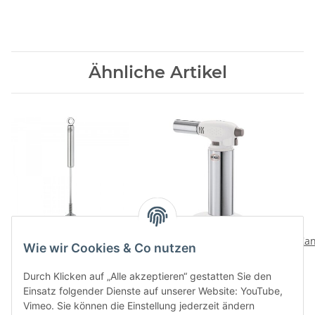
Ähnliche Artikel
Quirlbesen
Flambierbrenner
Zan
Wie wir Cookies & Co nutzen
24,20 CHF
*
66,00 CHF
*
Durch Klicken auf „Alle akzeptieren“ gestatten Sie den
Einsatz folgender Dienste auf unserer Website: YouTube,
Vimeo. Sie können die Einstellung jederzeit ändern