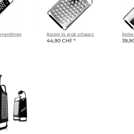
ernenklinge
Raspel XL grob schwarz
Reibe
44,90 CHF
*
39,9