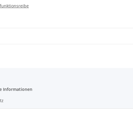
ifunktionsreibe
e Informationen
tz
m