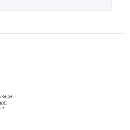
/Reibe
riff
F
*