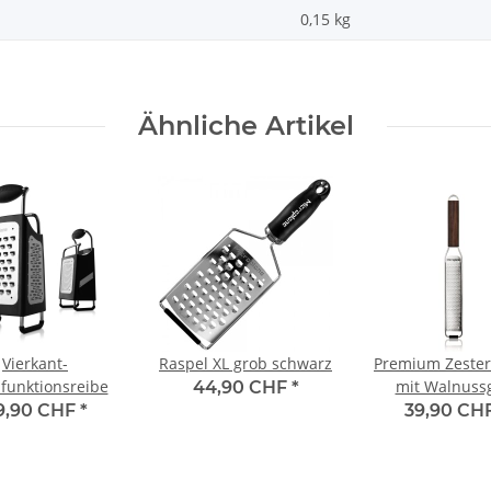
0,15
kg
Ähnliche Artikel
Vierkant-
Raspel XL grob schwarz
Premium Zester
ifunktionsreibe
mit Walnussg
44,90 CHF
*
9,90 CHF
*
39,90 CH