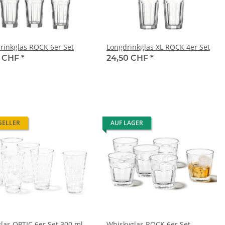
rinkglas ROCK 6er Set
Longdrinkglas XL ROCK 4er Set
5 CHF
*
24,50 CHF
*
SELLER
AUF LAGER
glas OPTIC 6er Set 300 ml
Whiskyglas ROCK 6er Set