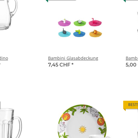
dino
Bambini Glasabdeckung
Bambi
*
7,45 CHF
*
5,00
BEST