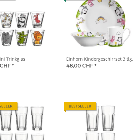
ni Trinkglas
Einhorn Kindergeschirrset 3 tlg.
 CHF
*
48,00 CHF
*
SELLER
BESTSELLER