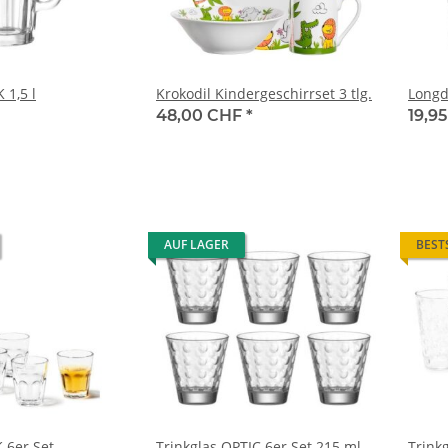
 1,5 l
Krokodil Kindergeschirrset 3 tlg.
Longd
48,00 CHF
*
19,9
AUF LAGER
BEST
 6er Set
Trinkglas OPTIC 6er Set 215 ml
Trink