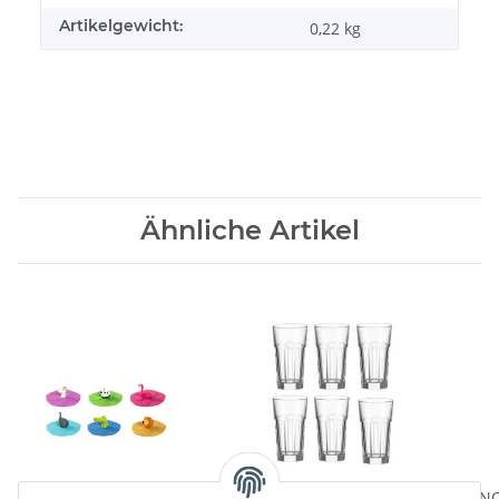
Artikelgewicht:
0,22
kg
Ähnliche Artikel
Bambini Glasabdeckung
Longdrinkglas ROCK 6er
JANO