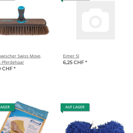
wischer Swiss Move,
Eimer 5l
s Pferdehaar
6,25 CHF
*
0 CHF
*
LAGER
AUF LAGER