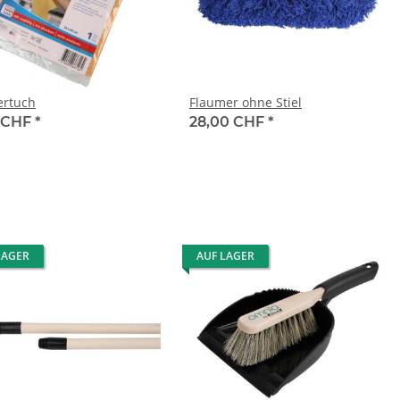
ertuch
Flaumer ohne Stiel
 CHF
*
28,00 CHF
*
LAGER
AUF LAGER