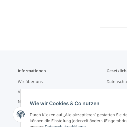
Informationen
Gesetzlich
Wir über uns
Datenschu
Versandinformationen
AGB
Newsletter
Sitemap
Wie wir Cookies & Co nutzen
Impressu
Durch Klicken auf „Alle akzeptieren“ gestatten Sie d
können die Einstellung jederzeit ändern (Fingerabdru
unserer
Datenschutzerklärung
.