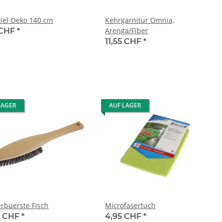
tiel Oeko 140 cm
Kehrgarnitur Omnia,
Arenga/Fiber
 CHF
*
11,55 CHF
*
LAGER
AUF LAGER
erbuerste Fisch
Microfasertuch
0 CHF
*
4,95 CHF
*