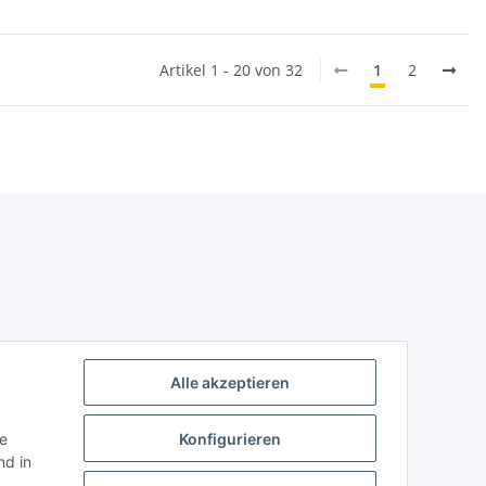
Artikel 1 - 20 von 32
1
2
Alle akzeptieren
ie
Konfigurieren
d in