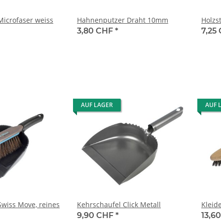
Microfaser weiss
Hahnenputzer Draht 10mm
Holzs
3,80 CHF
*
7,25
AUF LAGER
AUF 
Swiss Move, reines
Kehrschaufel Click Metall
Kleid
9,90 CHF
*
13,6