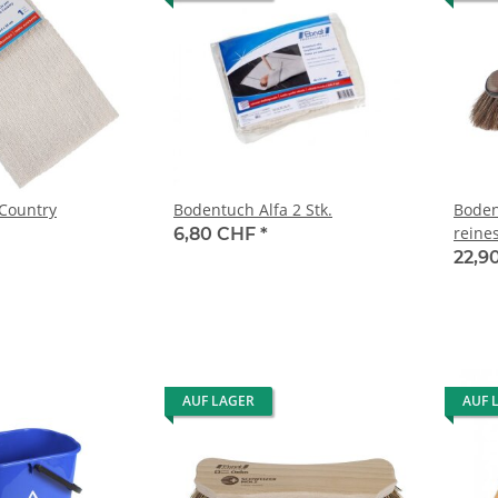
Country
Bodentuch Alfa 2 Stk.
Boden
reine
6,80 CHF
*
22,9
AUF LAGER
AUF 