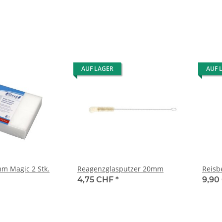
AUF LAGER
AUF 
m Magic 2 Stk.
Reagenzglasputzer 20mm
Reisb
4,75 CHF
*
9,90