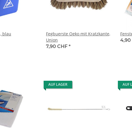
, blau
Fegbuerste Oeko mit Kratzkante,
Fenst
Union
4,90
7,90 CHF
*
AUF LAGER
AUF 