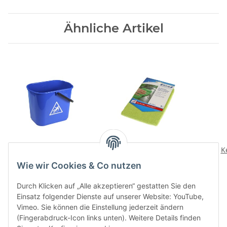
Ähnliche Artikel
Eimer Profi 16l, blau
Microfasertuch
K
13,95 CHF
*
4,95 CHF
*
Wie wir Cookies & Co nutzen
Durch Klicken auf „Alle akzeptieren“ gestatten Sie den
Einsatz folgender Dienste auf unserer Website: YouTube,
Vimeo. Sie können die Einstellung jederzeit ändern
(Fingerabdruck-Icon links unten). Weitere Details finden