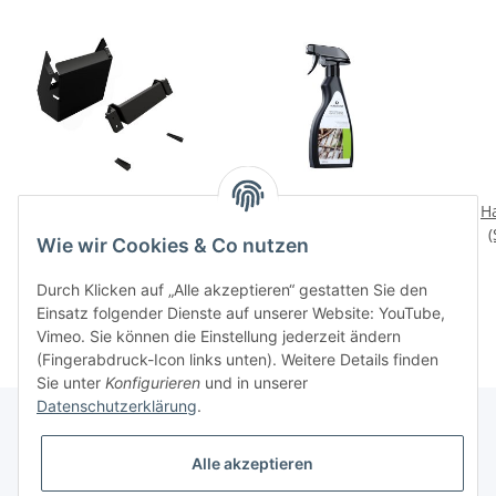
Unterbau Kit, Ambri Evo
Power Reiniger
H
89,90 CHF
*
19,95 CHF
*
Wie wir Cookies & Co nutzen
Durch Klicken auf „Alle akzeptieren“ gestatten Sie den
Einsatz folgender Dienste auf unserer Website: YouTube,
Vimeo. Sie können die Einstellung jederzeit ändern
(Fingerabdruck-Icon links unten). Weitere Details finden
Sie unter
Konfigurieren
und in unserer
Datenschutzerklärung
.
Alle akzeptieren
Informationen