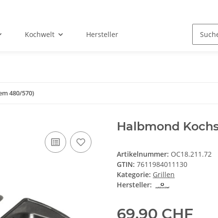
Kochwelt
Hersteller
em 480/570)
Halbmond Kochs
Artikelnummer:
OC18.211.72
GTIN:
7611984011130
Kategorie:
Grillen
Hersteller:
69,90 CHF