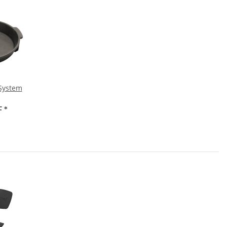
System
F
*