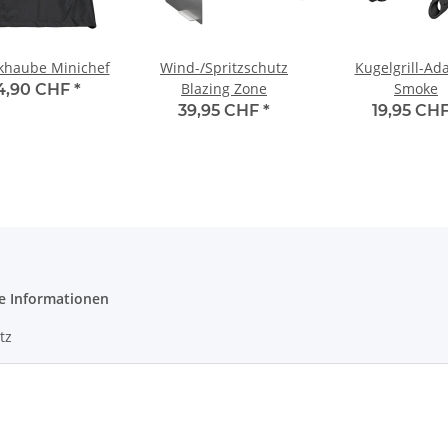
khaube Minichef
Wind-/Spritzschutz
Kugelgrill-Ad
Blazing Zone
Smoke
4,90 CHF
*
39,95 CHF
*
19,95 CH
e Informationen
tz
m