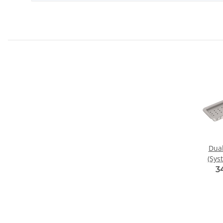
Dua
(Sys
3