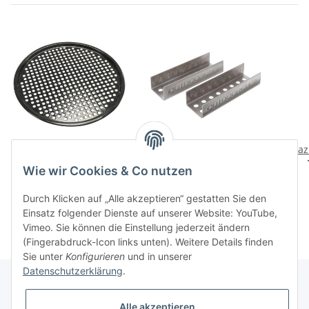
Backblech gelocht
Fisch Rack Set (System
Blaz
(System 480/570)
480/570)
Wie wir Cookies & Co nutzen
29,90 CHF
*
19,90 CHF
*
Durch Klicken auf „Alle akzeptieren“ gestatten Sie den
Einsatz folgender Dienste auf unserer Website: YouTube,
Vimeo. Sie können die Einstellung jederzeit ändern
(Fingerabdruck-Icon links unten). Weitere Details finden
Sie unter
Konfigurieren
und in unserer
Datenschutzerklärung
.
Alle akzeptieren