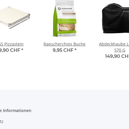
S Pizzastein
Raeucherchips Buche
Abdeckhaube 
570 G
19,90 CHF
*
9,95 CHF
*
149,90 C
e Informationen
tz