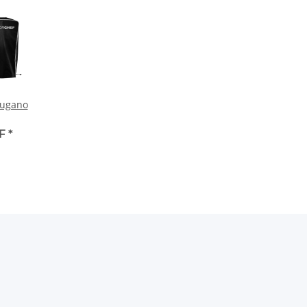
Lugano
HF
*