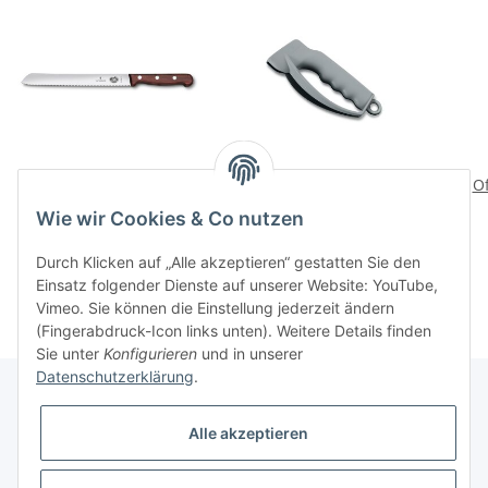
Brotmesser Well., Wood
Messerschaerfer Sharpy
Of
59,00 CHF
*
19,00 CHF
*
Wie wir Cookies & Co nutzen
Durch Klicken auf „Alle akzeptieren“ gestatten Sie den
Einsatz folgender Dienste auf unserer Website: YouTube,
Vimeo. Sie können die Einstellung jederzeit ändern
(Fingerabdruck-Icon links unten). Weitere Details finden
Sie unter
Konfigurieren
und in unserer
Datenschutzerklärung
.
Alle akzeptieren
Informationen