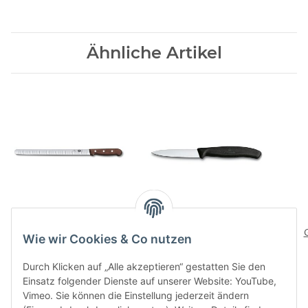
Ähnliche Artikel
Lachsmesser mit
Swiss Classic
Kullenschlif, Wood
Gemuesemesser
Wie wir Cookies & Co nutzen
schwarz
We
69,00 CHF
*
4,90 CHF
*
Durch Klicken auf „Alle akzeptieren“ gestatten Sie den
Einsatz folgender Dienste auf unserer Website: YouTube,
Vimeo. Sie können die Einstellung jederzeit ändern