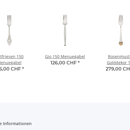
tfriesen 150
Gio 150 Menuegabel
Rosenmust
enuegabel
Golddekor 
126,00 CHF
*
Menuegab
26,00 CHF
*
279,00 C
e Informationen