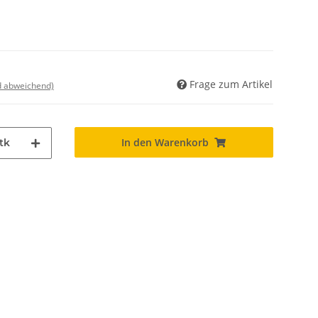
Frage zum Artikel
nd abweichend)
In den Warenkorb
tk