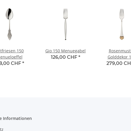
tfriesen 150
Gio 150 Menuegabel
Rosenmust
enueloeffel
Golddekor 
126,00 CHF
*
Menuegab
38,00 CHF
*
279,00 C
e Informationen
tz