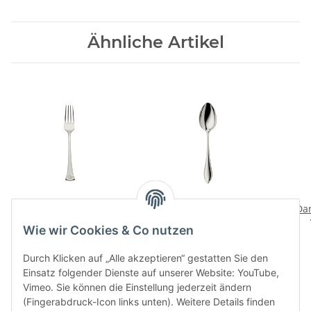
Ähnliche Artikel
Avenue 150 Menuegabel
Navette 150
Dan
Menueloeffel
114,00 CHF
*
Wie wir Cookies & Co nutzen
125,00 CHF
*
Durch Klicken auf „Alle akzeptieren“ gestatten Sie den
Einsatz folgender Dienste auf unserer Website: YouTube,
Vimeo. Sie können die Einstellung jederzeit ändern
(Fingerabdruck-Icon links unten). Weitere Details finden