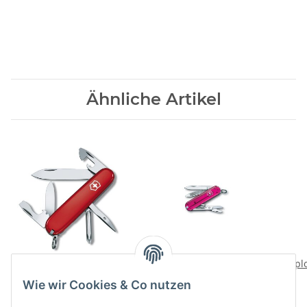
Ähnliche Artikel
Tinker rot -
Classic pink transparent
Explo
Offiziersmesser
- Offiziersm.
Wie wir Cookies & Co nutzen
25,00 CHF
*
23,00 CHF
*