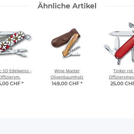
Ähnliche Artikel
c SD Edelweiss -
Wine Master
Tinker rot 
Offiziersm.
Olivenbaumholz
Offiziersmes
5,00 CHF
*
149,00 CHF
*
25,00 CH