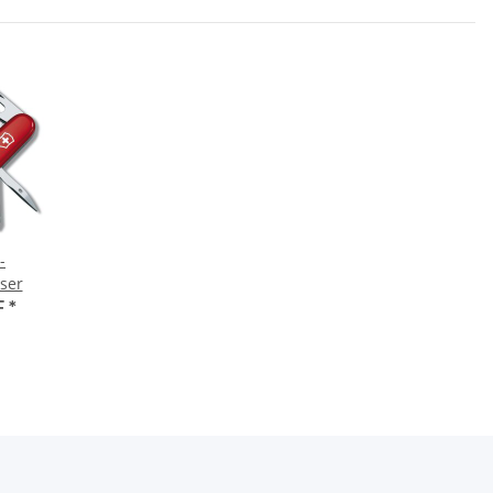
-
ser
F
*