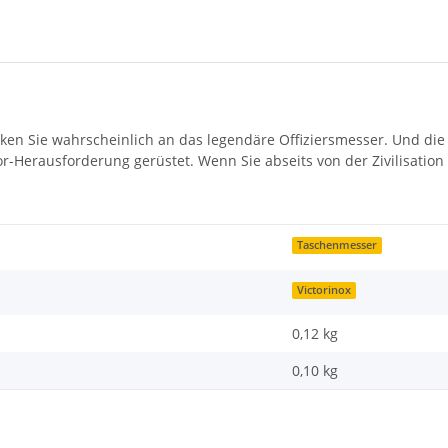
en Sie wahrscheinlich an das legendäre Offiziersmesser. Und di
or-Herausforderung gerüstet. Wenn Sie abseits von der Zivilisation
Taschenmesser
Victorinox
0,12 kg
0,10
kg