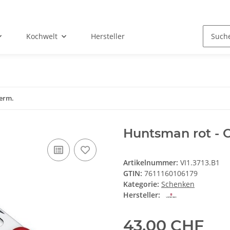
Kochwelt
Hersteller
ierm.
Huntsman rot - O
Artikelnummer:
VI1.3713.B1
GTIN:
7611160106179
Kategorie:
Schenken
Hersteller:
43,00 CHF